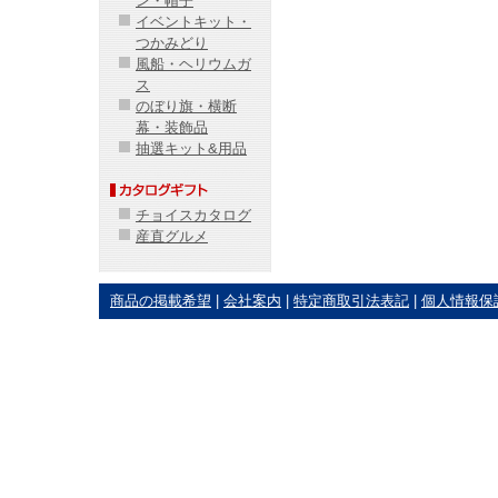
ン・帽子
イベントキット・
つかみどり
風船・ヘリウムガ
ス
のぼり旗・横断
幕・装飾品
抽選キット&用品
チョイスカタログ
産直グルメ
商品の掲載希望
|
会社案内
|
特定商取引法表記
|
個人情報保