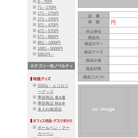
0～70円
71～170円
171～270円
271～370円
円
371～470円
471～570円
571～850円
851～1000円
1001～5000円
5001円～
SDGs・エコロジ
ーグッズ
季節商品 春&夏
季節商品 秋&冬
名入れ推奨品
ボールペン・マー
カーペン