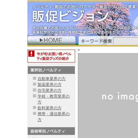
自動車業界の方
製薬業界の方
住宅業界の方
学校・教育業界の
方
飲料業界の方
携帯・通信業界の
方