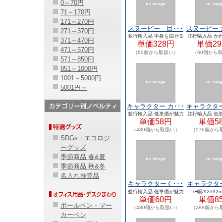
0～70円
71～170円
171～270円
スヌーピー 目･･･
スヌーピー 
271～370円
並行輸入品 中身を隠せる
並行輸入品 か
371～470円
単価328円
フラッ･･･
単価29
ラクタ･
471～570円
（60個から取扱い）
（60個から
571～850円
851～1000円
1001～5000円
5001円～
キャラクター カ･･･
キャラクター
並行輸入品 低単価が魅力
並行輸入品 低
単価58円
のキャ･･･
単価5
のキャ･
（480個から取扱い）
（576個から
SDGs・エコロジ
ーグッズ
季節商品 春&夏
季節商品 秋&冬
名入れ推奨品
キャラクターく･･･
キャラクター
並行輸入品 低単価が魅力
ﾒﾓ帳/92×92
単価60円
のキャ･･･
単価8
ボールペン・マー
（480個から取扱い）
（288個から
カーペン