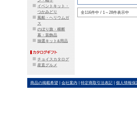
ン・帽子
イベントキット・
つかみどり
全116件中 / 1～28件表示中
風船・ヘリウムガ
ス
のぼり旗・横断
幕・装飾品
抽選キット&用品
チョイスカタログ
産直グルメ
商品の掲載希望
|
会社案内
|
特定商取引法表記
|
個人情報保