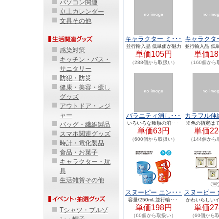
パソコン関連
卓上カレンダー
文具その他
キャラクター ミ･･･
キャラクター
並行輸入品 低単価が魅力
並行輸入品 低
感染対策
単価105円
のキャ･･･
単価18
のキャ･
キッチン・バス・
（288個から取扱い）
（160個から
サニタリー
防犯・防災
健康・美容・癒し
グッズ
アウトドア・レジ
ャー
バラエティ消し･･･
カラフル伸縮
いろいろな種類の消･･･
※色の指定はで
バッグ・繊維製品
単価63円
単価22
スマホ関連グッズ
（600個から取扱い）
（144個から
時計・電化製品
食品・お菓子
キャラクター・玩
具
生活雑貨その他
スヌーピー エン･･･
スヌーピー 
容量/250ml､並行輸･･･
かわいらしいイ
単価198円
単価27
Tシャツ・ブルゾ
（60個から取扱い）
（60個から