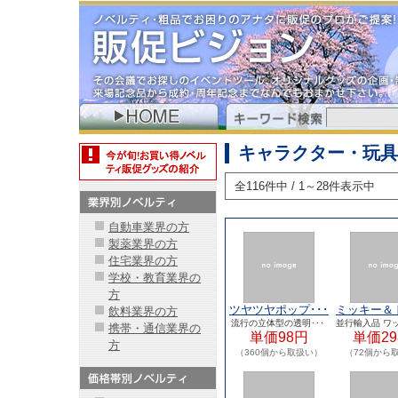
キャラクター・玩具
全116件中 / 1～28件表示中
自動車業界の方
製薬業界の方
住宅業界の方
学校・教育業界の
方
ツヤツヤポップ･･･
ミッキー＆ド
飲料業界の方
流行の立体型の透明･･･
並行輸入品 ワ
携帯・通信業界の
単価98円
単価29
ンドで･
方
（360個から取扱い）
（72個から