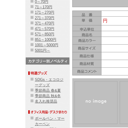
0～70円
71～170円
171～270円
271～370円
円
371～470円
471～570円
571～850円
851～1000円
1001～5000円
5001円～
SDGs・エコロジ
ーグッズ
季節商品 春&夏
季節商品 秋&冬
名入れ推奨品
ボールペン・マー
カーペン