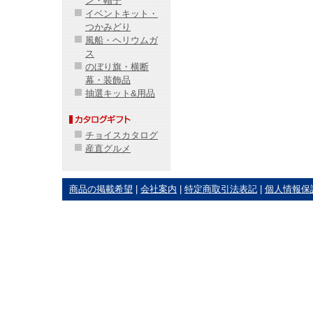
ン・帽子
イベントキット・
つかみどり
風船・ヘリウムガ
ス
のぼり旗・横断
幕・装飾品
抽選キット&用品
チョイスカタログ
産直グルメ
商品の掲載希望
|
会社案内
|
特定商取引法表記
|
個人情報保