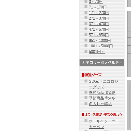
0～70円
71～170円
171～270円
271～370円
371～470円
471～570円
571～850円
851～1000円
1001～5000円
5001円～
SDGs・エコロジ
ーグッズ
季節商品 春&夏
季節商品 秋&冬
名入れ推奨品
ボールペン・マー
カーペン