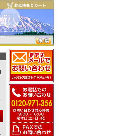
販促グッズ、ノベルティなら
「ビッグ・ヴィジョン」
さ
さ
ト
こ