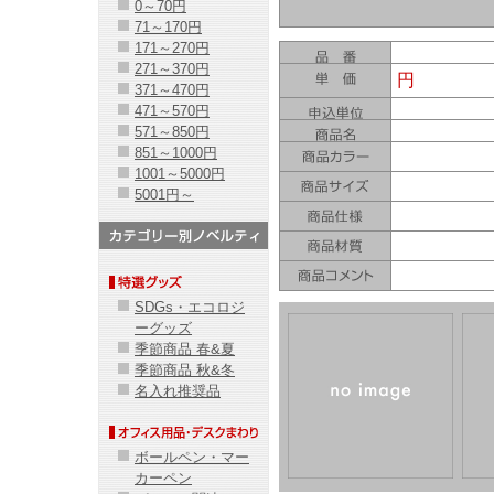
0～70円
71～170円
171～270円
271～370円
円
371～470円
471～570円
571～850円
851～1000円
1001～5000円
5001円～
SDGs・エコロジ
ーグッズ
季節商品 春&夏
季節商品 秋&冬
名入れ推奨品
ボールペン・マー
カーペン