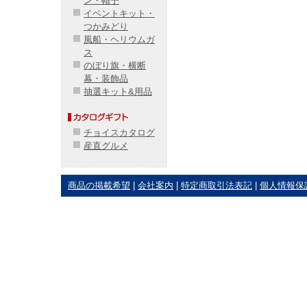
ン・帽子
イベントキット・
つかみどり
風船・ヘリウムガ
ス
のぼり旗・横断
幕・装飾品
抽選キット&用品
チョイスカタログ
産直グルメ
商品の掲載希望
|
会社案内
|
特定商取引法表記
|
個人情報保