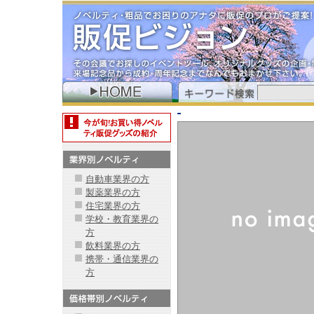
自動車業界の方
製薬業界の方
住宅業界の方
学校・教育業界の
方
飲料業界の方
携帯・通信業界の
方