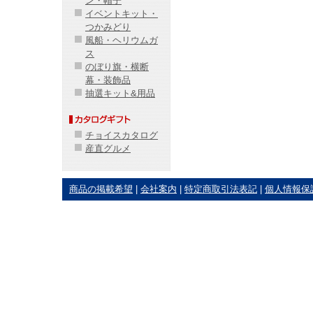
ン・帽子
イベントキット・
つかみどり
風船・ヘリウムガ
ス
のぼり旗・横断
幕・装飾品
抽選キット&用品
チョイスカタログ
産直グルメ
商品の掲載希望
|
会社案内
|
特定商取引法表記
|
個人情報保