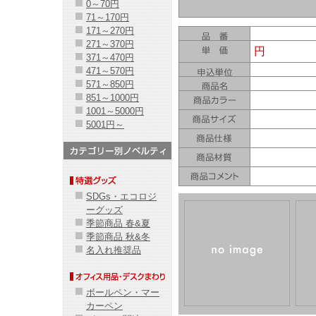
0～70円
71～170円
171～270円
271～370円
円
371～470円
471～570円
571～850円
851～1000円
1001～5000円
5001円～
SDGs・エコロジ
ーグッズ
季節商品 春&夏
季節商品 秋&冬
名入れ推奨品
ボールペン・マー
カーペン