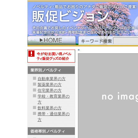
自動車業界の方
製薬業界の方
住宅業界の方
学校・教育業界の
方
飲料業界の方
携帯・通信業界の
方