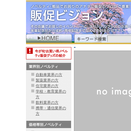
自動車業界の方
製薬業界の方
住宅業界の方
学校・教育業界の
方
飲料業界の方
携帯・通信業界の
方