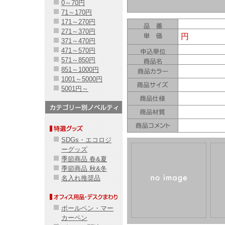
0～70円
71～170円
171～270円
271～370円
円
371～470円
471～570円
571～850円
851～1000円
1001～5000円
5001円～
SDGs・エコロジ
ーグッズ
季節商品 春&夏
季節商品 秋&冬
名入れ推奨品
ボールペン・マー
カーペン