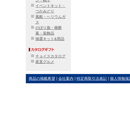
ン・帽子
イベントキット・
つかみどり
風船・ヘリウムガ
ス
のぼり旗・横断
幕・装飾品
抽選キット&用品
チョイスカタログ
産直グルメ
商品の掲載希望
|
会社案内
|
特定商取引法表記
|
個人情報保