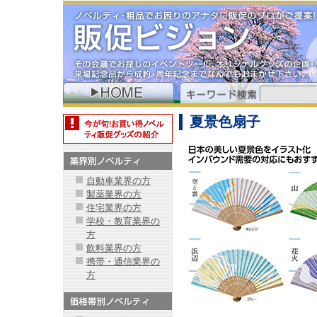
夏景色扇子
自動車業界の方
製薬業界の方
住宅業界の方
学校・教育業界の
方
飲料業界の方
携帯・通信業界の
方