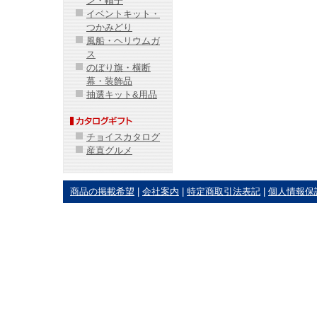
ン・帽子
イベントキット・
つかみどり
風船・ヘリウムガ
ス
のぼり旗・横断
幕・装飾品
抽選キット&用品
チョイスカタログ
産直グルメ
商品の掲載希望
|
会社案内
|
特定商取引法表記
|
個人情報保