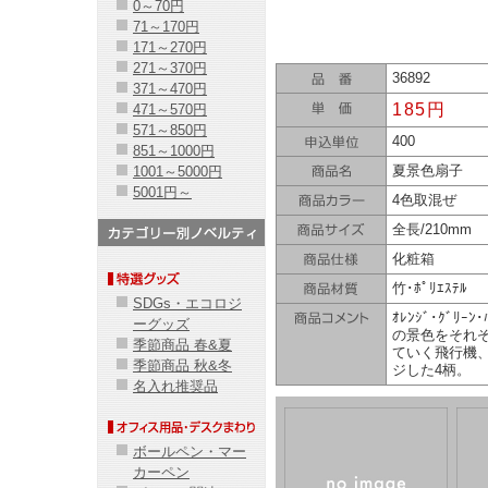
0～70円
71～170円
171～270円
271～370円
36892
371～470円
185円
471～570円
571～850円
400
851～1000円
夏景色扇子
1001～5000円
5001円～
4色取混ぜ
全長/210mm
化粧箱
竹･ﾎﾟﾘｴｽﾃﾙ
SDGs・エコロジ
ｵﾚﾝｼﾞ･ｸﾞﾘｰ
ーグッズ
の景色をそれ
季節商品 春&夏
ていく飛行機
季節商品 秋&冬
ジした4柄。
名入れ推奨品
ボールペン・マー
カーペン