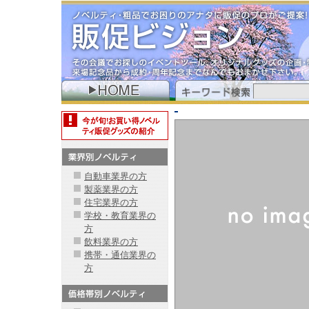
自動車業界の方
製薬業界の方
住宅業界の方
学校・教育業界の
方
飲料業界の方
携帯・通信業界の
方