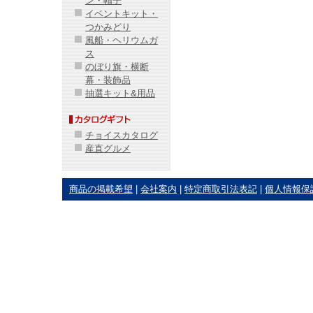
ン・帽子
イベントキット・
つかみどり
風船・ヘリウムガ
ス
のぼり旗・横断
幕・装飾品
抽選キット&用品
チョイスカタログ
産直グルメ
商品の掲載希望
|
会社案内
|
特定商取引法表記
|
個人情報保