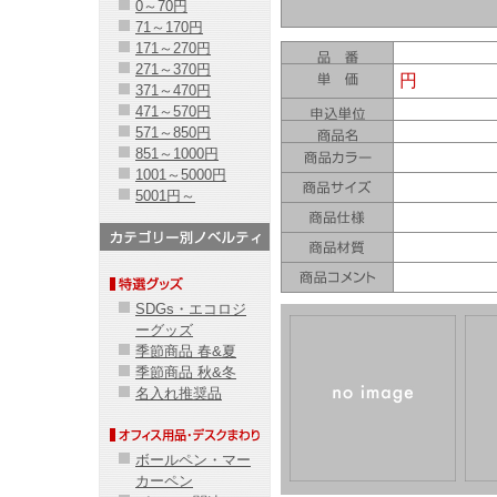
0～70円
71～170円
171～270円
271～370円
円
371～470円
471～570円
571～850円
851～1000円
1001～5000円
5001円～
SDGs・エコロジ
ーグッズ
季節商品 春&夏
季節商品 秋&冬
名入れ推奨品
ボールペン・マー
カーペン